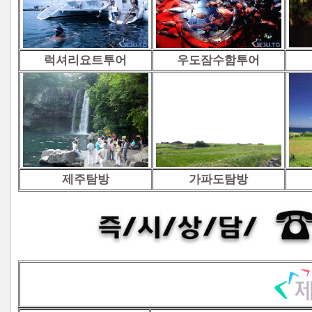
럭셔리요트투어
우도잠수함투어
제주탐방
가파도탐방