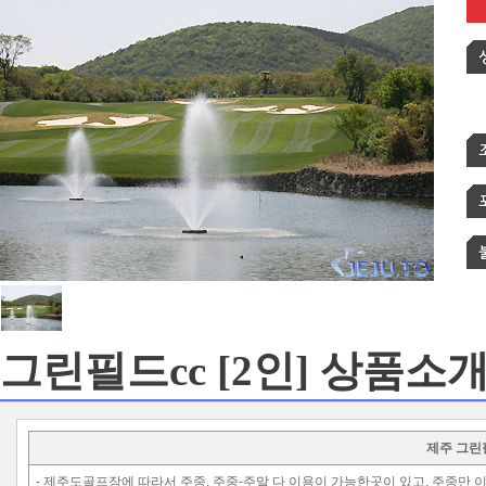
- 제주골프장, 골프텔, 렌트카 패
인하시고, 전화 예약시
취소약관
- 제주도골프투어 골프부킹시간 
딩 취소시 환불불가 입니다.
[
제주
- 제주도골프장 예약시 할인적용
정상요금 기준으로 적용, 아래 패
원변경 가능합니다.
- 카드결재, 세금계산서 부가세 
- 기상악화의경우 임의 취소는 
그린필드cc [2인]
상품소
확인서를 받아야 취소나 환불이 
- 제주골프부킹 무료, 제주골프여
제주 그린
프여행, 제주지역골프장 할인등 
- 제주도골프장에 따라서 주중, 주중-주말 다 이용이 가능한곳이 있고, 주중만