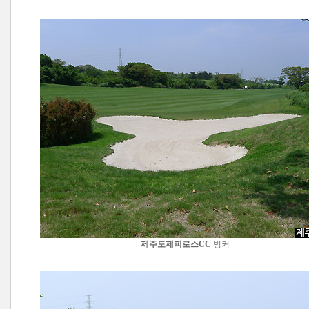
제주도제피로스CC
벙커