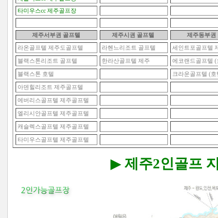
타미우스cc 제주골프장
제주서부권 골프텔
제주시권
골프텔
제주동부권
라온골프텔 제주도골프텔
라헨느리조트 골프텔
세인트포골프텔 
블랙스톤리조트 골프텔
한라산골프텔 제주
에코랜드골프텔 (
블랙스톤 호텔
크라운골프텔 (호
아덴힐리조트 제주골프텔
에버리스골프텔 제주골프텔
엘리시안골프텔 제주골프텔
캐슬렉스골프텔 제주골프텔
타미우스골프텔 제주골프텔
▶
제주2인골프 지