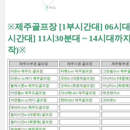
※
제주골프장 [1부시간대] 06시대
시간대] 11시30분대 ~ 14시대
작)
※
제주서부권 골프장
제주시권
골프장
제주동부권
라온cc 제주도 골프장
라헨느cc 제주골프장
그린필드cc 제주
라온cc-노캐디 제주골프장
오라cc (대중제골프장)
아난티cc [대중제]
블랙스톤cc 제주도골프장
오라cc (회원제골프장)
아난티cc [회원제]
아덴힐cc 제주도골프장
더시에나cc 제주골프장
에코랜드cc
아덴힐cc-노캐디 골프장
한라산cc 제주골프장
크라운cc
에버리스cc 제주도골프장
엘리시안cc (대중제) 골프장
엘리시안cc (회원제( 골프장
캐슬렉스cc 제주골프장