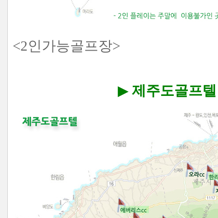
<2인가능골프장>
▶
제주도골프텔 