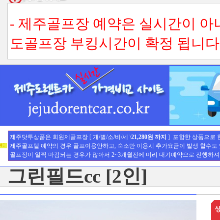
- 제주골프장 예약은 실시간이 
도골프장 부킹시간이 확정 됩니다.
- 3팀 이상 단체예약시는 티업시
다. (기본수수료-환불불가)
- 전화예약의 경우도 취소수수료내
용 꼭 확인하세요.
-
제주닷투상품은 회원제골프장 [
현금영수증
은 이용후 전화주시고
개/별/소/비/세 \
21,280원 까지
]
포함한 상품으로 현
제주골프텔 예약의 경우 골프이용안하고, 숙소만 이용시 추가요금이 발생 할수도 있습
골프장이 일찍 마감되는 경우가 많아서 2~3개월전에 미리 대기예약으로 진행하셔야
행사수수료 부분에 대해서만 발행
그린필드cc [2인]
- 제주골프상품 예약변경, 취소는
토/일요일, 공휴일의 경우 날짜 