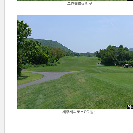
그린필드cc
티샷
제주제피로스CC
필드