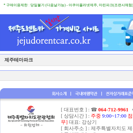
* 구매이용제한 : 당일불가 (다음날가능) - 아쿠아플라넷제주, 마린파크(조련사체험)
제주테마파크
[ 대표번호 ] :
☎
064-712-9961
[ 상담시간 ] :
주중
9:00~17:00
점
무]
대표: 강상기
[ 회사주소 ] : 제주특별자치도 제