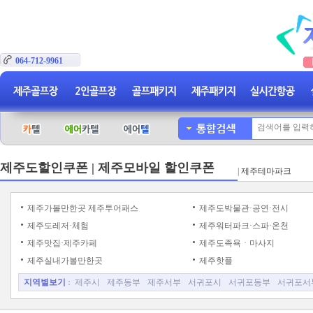
064-712-9961
제주도할인쿠폰 | 제주모바일 할인쿠폰
|
제주테마파크
제주가볼만한곳 제주투어패스
제주도박물관·공연·전시
제주도레저·체험
제주워터파크·스파·온천
제주맛집·제주카페
제주도족욕ㆍ마사지
제주실내가볼만한곳
제주핫플
지역별보기
:
제주시
제주동부
제주서부
서귀포시
서귀포동부
서귀포서