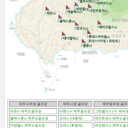
제주서부권 골프장
제주시권
골프장
제주동부권
골프
라온cc 제주도골프장
라헨느cc 제주골프장
그린필드cc (구. 제피
블랙스톤cc 제주도골프장
오라cc (대중제)
세인트포cc 제주도골
아덴힐cc 제주도골프장
오라cc (회원제)
에코랜드cc 제주도골