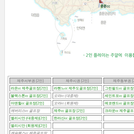
제주서부권 [2인]
제주시권
[2인]
제주동부권
[
라온cc 제주골프장[2인]
라헨느cc 제주도골프장[2인]
그린필드cc 골프장 
블랙스톤cc 골프장[2인]
오라cc (대중제)
세인트포cc 골프장[
아덴힐cc 골프장[2인]
오라cc (회원제)
에코랜드cc 골프장[
에버리스cc 골프장
제주cc 골프장 [2인]
크라운cc 제주골프
엘리시안 (대중제)[2인]
한라산cc 골프장[2인]
엘리시안 (회원제)[2인]
캐슬렉스cc 제주골프장