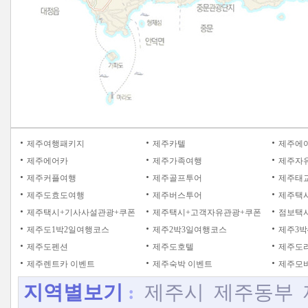
제주여행패키지
제주카텔
제주에
제주에어카
제주가족여행
제주자
제주커플여행
제주골프투어
제주태
제주도효도여행
제주버스투어
제주택
제주택시+기사사설관광+쿠폰
제주택시+고객자유관광+쿠폰
점보택시
제주도1박2일여행코스
제주2박3일여행코스
제주3박
제주도펜션
제주도호텔
제주도
제주렌트카 이벤트
제주숙박 이벤트
제주모바
지역별보기
:
제주시
제주동부