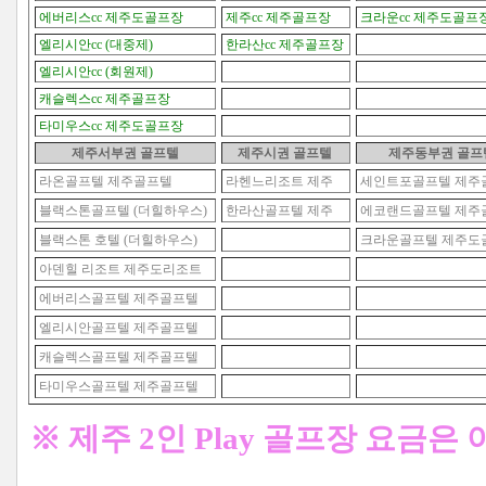
에버리스cc 제주도골프장
제주cc 제주골프장
크라운cc 제주도골프
엘리시안cc (대중제)
한라산cc 제주골프장
엘리시안cc (회원제)
캐슬렉스cc 제주골프장
타미우스cc 제주도골프장
제주서부권 골프텔
제주시권
골프텔
제주동부권
골프
라온골프텔 제주골프텔
라헨느리조트 제주
세인트포골프텔 제주
블랙스톤골프텔 (더힐하우스)
한라산골프텔 제주
에코랜드골프텔 제주
블랙스톤 호텔 (더힐하우스)
크라운골프텔 제주도
아덴힐 리조트 제주도리조트
에버리스골프텔 제주골프텔
엘리시안골프텔 제주골프텔
캐슬렉스골프텔 제주골프텔
타미우스골프텔 제주골프텔
※ 제주 2인 Play 골프장 요금