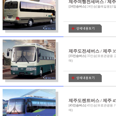
제주여행전세버스 / 제주도
[24인승버스]
24인승[올레길용](1
제주도전세버스 / 제주 3
[35인승버스]
35인승[유료관광용 고
매)
제주도렌트버스 / 제주 4
[45인승버스]
45인승[유료관광용 기
매)