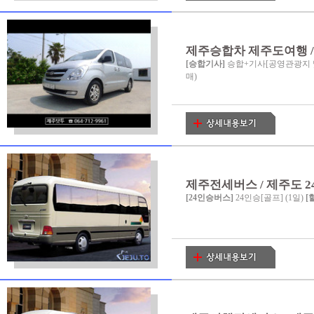
제주승합차 제주도여행 / 
[승합기사]
승합+기사[공영관광지 및
매)
제주전세버스 / 제주도 24인
[24인승버스]
24인승[골프] (1일)
[