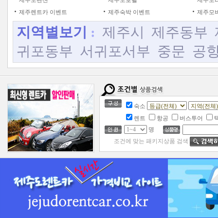
제주도펜션
제주도호텔
제주도
제주렌트카 이벤트
제주숙박 이벤트
제주모바
지역별보기
:
제주시
제주동부
귀포동부
서귀포서부
중문
공
숙소
렌트
항공
버스투어
명
조건에 맞는 패키지상품 검색