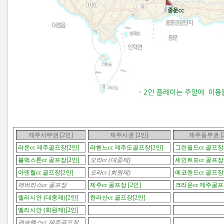
제주서부권 [2인]
제주시권
[2인]
제주동부권
[
라온cc 제주골프장[2인]
라헨느cc 제주도골프장[2인]
그린필드cc 골프장 
블랙스톤cc 골프장[2인]
오라cc (대중제)
세인트포cc 골프장[
아덴힐cc 골프장[2인]
오라cc (회원제)
에코랜드cc 골프장[
에버리스cc 골프장
제주cc 골프장 [2인]
크라운cc 제주골프
엘리시안 (대중제)[2인]
한라산cc 골프장[2인]
엘리시안 (회원제)[2인]
캐슬렉스cc 제주골프장