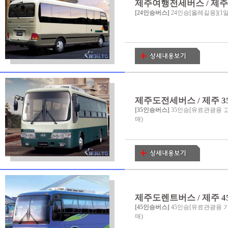
제주여행전세버스 / 제주도
[24인승버스]
24인승[올레길용](1
제주도전세버스 / 제주 3
[35인승버스]
35인승[유료관광용 고
매)
제주도렌트버스 / 제주 4
[45인승버스]
45인승[유료관광용 기
매)