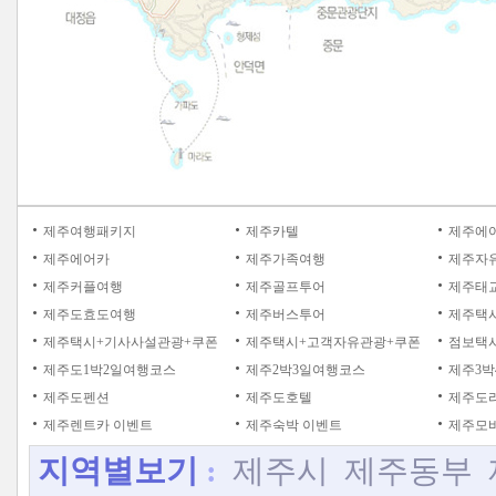
제주여행패키지
제주카텔
제주에
제주에어카
제주가족여행
제주자
제주커플여행
제주골프투어
제주태
제주도효도여행
제주버스투어
제주택
제주택시+기사사설관광+쿠폰
제주택시+고객자유관광+쿠폰
점보택시
제주도1박2일여행코스
제주2박3일여행코스
제주3박
제주도펜션
제주도호텔
제주도
제주렌트카 이벤트
제주숙박 이벤트
제주모바
지역별보기
:
제주시
제주동부