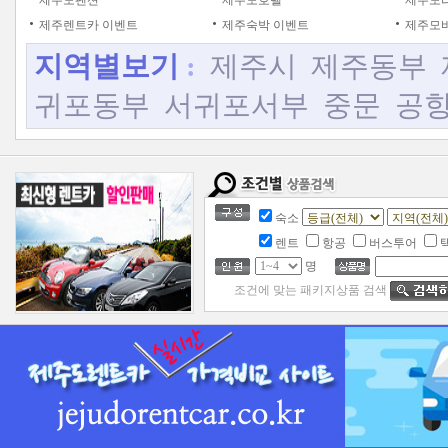
제주도펜션
제주도호텔
제주도
제주렌트카 이벤트
제주숙박 이벤트
제주모바
지역별보기
:
제주시
제주동부
귀포동부
서귀포서부
중문
공
숙소
렌트
항공
버스투어
명
조건에 맞는 패키지상품 검색