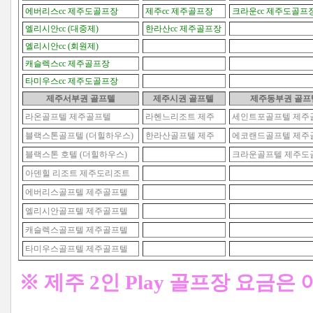
에버리스cc 제주도골프장
제주cc 제주골프장
크라운cc 제주도골프
엘리시안cc (대중제)
한라산cc 제주골프장
엘리시안cc (회원제)
캐슬렉스cc 제주골프장
타미우스cc 제주도골프장
제주서부권 골프텔
제주시권
골프텔
제주동부권
골프
라온골프텔 제주골프텔
라헨느리조트 제주
세인트포골프텔 제주
블랙스톤골프텔 (더힐하우스)
한라산골프텔 제주
에코랜드골프텔 제주
블랙스톤 호텔 (더힐하우스)
크라운골프텔 제주도
아덴힐 리조트 제주도리조트
에버리스골프텔 제주골프텔
엘리시안골프텔 제주골프텔
캐슬렉스골프텔 제주골프텔
타미우스골프텔 제주골프텔
※ 제주 2인 Play 골프장 요금