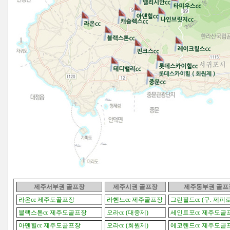
제주서부권 골프장
제주시권
골프장
제주동부권
골프
라온cc 제주도골프장
라헨느cc 제주골프장
그린필드cc (구. 제피
블랙스톤cc 제주도골프장
오라cc (대중제)
세인트포cc 제주도골
아덴힐cc 제주도골프장
오라cc (회원제)
에코랜드cc 제주도골