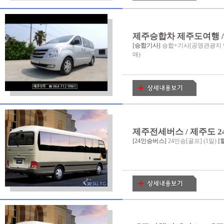
제주승합차 제주도여행 / 
[승합기사]
승합+기사[공영관광지 및
매)
제주전세버스 / 제주도 24인
[24인승버스]
24인승[골프] (1일)
[