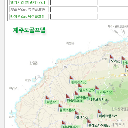
엘리시안 (회원제)[2인]
캐슬렉스cc 제주골프장
타미우스cc 제주골프장