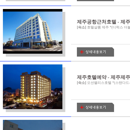
제주공항근처호텔 - 제
[숙소]
호텔샬롬 제주 *(디럭스 더블(
제주호텔예약 - 제주제
[숙소]
오션팰리스호텔 *(스탠다드-조