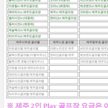
블랙스톤cc 제주도골프장
오라cc (대중제)
세인트포cc 제주도골
아덴힐cc 제주도골프장
오라cc (회원제)
에코랜드cc 제주도골
에버리스cc 제주도골프장
제주cc 제주골프장
크라운cc 제주도골프
엘리시안cc (대중제)
한라산cc 제주골프장
엘리시안cc (회원제)
캐슬렉스cc 제주골프장
타미우스cc 제주도골프장
제주서부권 골프텔
제주시권
골프텔
제주동부권
골프
라온골프텔 제주골프텔
라헨느리조트 제주
세인트포골프텔 제주
블랙스톤골프텔 (더힐하우스)
한라산골프텔 제주
에코랜드골프텔 제주
블랙스톤 호텔 (더힐하우스)
크라운골프텔 제주도
아덴힐 리조트 제주도리조트
에버리스골프텔 제주골프텔
엘리시안골프텔 제주골프텔
캐슬렉스골프텔 제주골프텔
타미우스골프텔 제주골프텔
※ 제주 2인 Play 골프장 요금