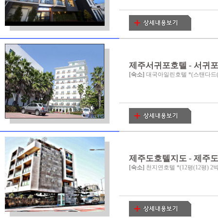
제주서귀포호텔 - 서귀
[숙소]
대국아일린호텔 *(스탠다드(4
제주도호텔지도 - 제주
[숙소]
천지연호텔 *(12평(12평) 2