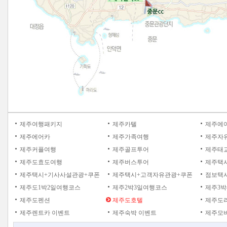
제주여행패키지
제주카텔
제주에
제주에어카
제주가족여행
제주자
제주커플여행
제주골프투어
제주태
제주도효도여행
제주버스투어
제주택
제주택시+기사사설관광+쿠폰
제주택시+고객자유관광+쿠폰
점보택시
제주도1박2일여행코스
제주2박3일여행코스
제주3박
제주도펜션
제주도호텔
제주도
제주렌트카 이벤트
제주숙박 이벤트
제주모바