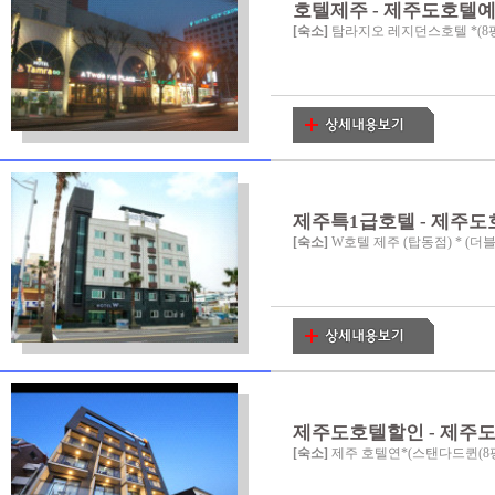
호텔제주 - 제주도호텔
[숙소]
탐라지오 레지던스호텔 *(8평 
제주특1급호텔 - 제주
[숙소]
W호텔 제주 (탑동점) * (더블(
제주도호텔할인 - 제주
[숙소]
제주 호텔연*(스탠다드퀸(8평