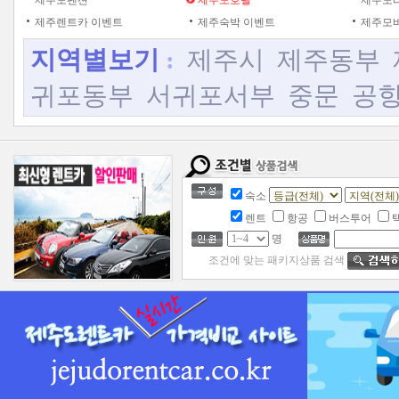
제주도펜션
제주도호텔
제주도
제주렌트카 이벤트
제주숙박 이벤트
제주모바
지역별보기
:
제주시
제주동부
귀포동부
서귀포서부
중문
공
숙소
렌트
항공
버스투어
명
조건에 맞는 패키지상품 검색