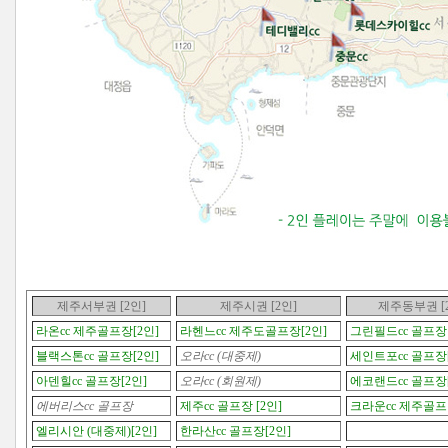
제주서부권 [2인]
제주시권
[2인]
제주동부권
[
라온cc 제주골프장[2인]
라헨느cc 제주도골프장[2인]
그린필드cc 골프장 
블랙스톤cc 골프장[2인]
오라cc (대중제)
세인트포cc 골프장[
아덴힐cc 골프장[2인]
오라cc (회원제)
에코랜드cc 골프장[
에버리스cc 골프장
제주cc 골프장 [2인]
크라운cc 제주골프
엘리시안 (대중제)[2인]
한라산cc 골프장[2인]