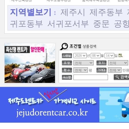
제주신축펜션
제주도동부펜션
함덕해수욕장펜션
김녕해
지역별보기
:
제주시
제주동부
귀포동부
서귀포서부
중문
공
년
월
일
평
만원