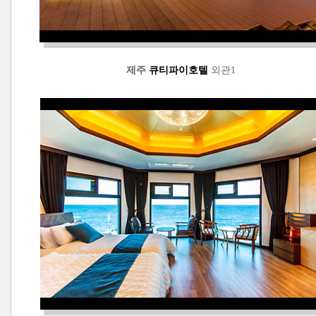
큐티파이호텔
제주
외관1