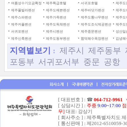
여름성수기요금확정
제주특급호텔
서귀포호텔
제주도
제주풀빌라펜션
제주도예쁜펜션
제주바닷가펜션
제주도
제주스파펜션
제주가족펜션
제주도통나무펜션
제주도
제주커플펜션
제주도독채펜션
제주도조식제공펜션
제주도
서귀포펜션
제주시펜션
제주중문펜션
성산일
제주신축펜션
제주도동부펜션
함덕해수욕장펜션
김녕해
지역별보기
:
제주시
제주동부
포동부
서귀포서부
중문
공항
[ 대표번호 ] :
☎
064-712-9961
[ 상담시간 ] :
주중
9:00~17:00
점
무]
대표: 강상기
[ 회사주소 ] : 제주특별자치도 제
[ 통신판매 ] : 제2012-6510059-