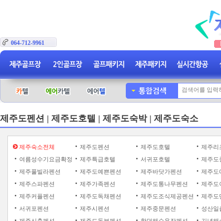
064-712-9961
제주도펜션 | 제주도호텔 | 제주도숙박 | 제주도숙소
제주숙소전체
제주도펜션
제주도호텔
제주리
여름성수기요금확정
제주특급호텔
서귀포호텔
제주도
제주풀빌라펜션
제주도예쁜펜션
제주바닷가펜션
제주도
제주스파펜션
제주가족펜션
제주도통나무펜션
제주도
제주커플펜션
제주도독채펜션
제주도조식제공펜션
제주도
서귀포펜션
제주시펜션
제주중문펜션
성산일