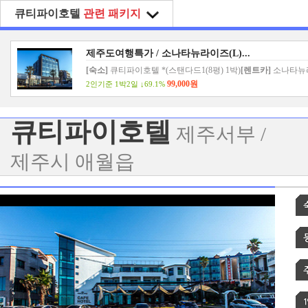
큐티파이호텔
관련 패키지
제주도여행특가 / 소나타뉴라이즈(L)...
[숙소]
큐티파이호텔 *(스탠다드1(8평) 1박)
[렌트카]
소나타뉴
(LPG 24시간)
99,000원
2인기준 1박2일
↓
69.1%
큐티파이호텔
제주서부 /
제주시 애월읍