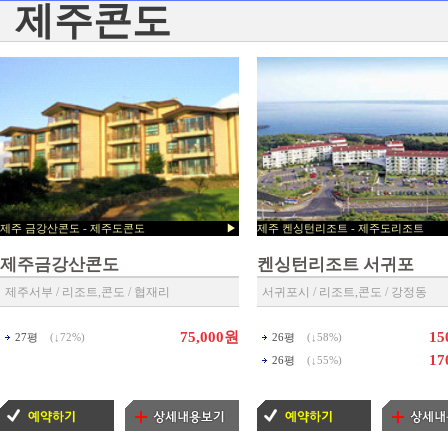
제주콘도
제주 금강산콘도 - 제주도콘도 ▶
제주 켄싱턴리조트 - 제주
제주콘도 예약센타 ◀
▶ 제주도리조트 예약센타 ◀
제주금강산콘도
켄싱턴리조트 서귀포
제주서부 / 리조트,콘도 / 협재리
서귀포시 / 리조트,콘도 / 강정동
75,000원
15
27평
(↓
72%
)
26평
(↓
58%
)
17
26평
(↓
55%
)