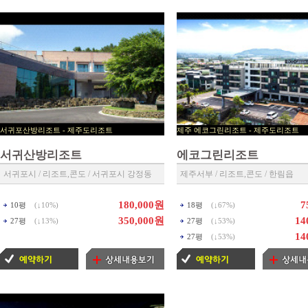
서귀포산방리조트 - 제주도리조트
제주 에코그린리조트 - 제주도
▶ 제주 예약센타 ◀
▶ 제주리조트 예약센타 ◀
서귀산방리조트
에코그린리조트
서귀포시 / 리조트,콘도 / 서귀포시 강정동
제주서부 / 리조트,콘도 / 한림읍
180,000원
7
10평
(↓
10%
)
18평
(↓
67%
)
350,000원
14
27평
(↓
13%
)
27평
(↓
53%
)
14
27평
(↓
53%
)