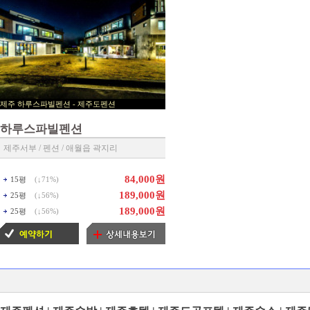
제주 하루스파빌펜션 - 제주도펜션
▶ 제주펜션 예약센타 ◀
하루스파빌펜션
제주서부 / 펜션 / 애월읍 곽지리
84,000원
15평
(↓
71%
)
189,000원
25평
(↓
56%
)
189,000원
25평
(↓
56%
)