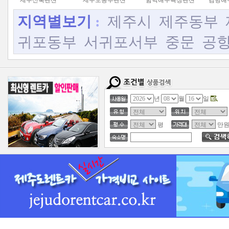
제주신축펜션
제주도동부펜션
함덕해수욕장펜션
김녕해
지역별보기
:
제주시
제주동부
귀포동부
서귀포서부
중문
공
년
월
일
평
만원