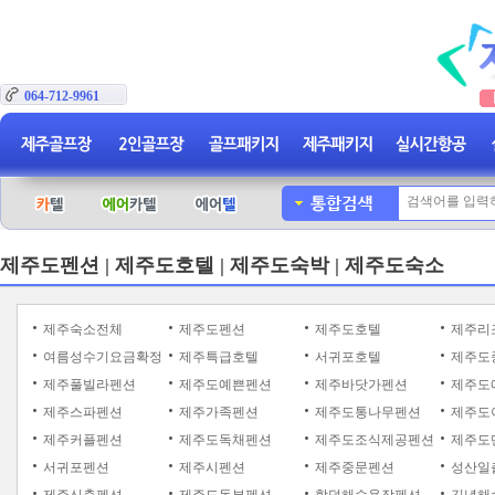
064-712-9961
제주도펜션 | 제주도호텔 | 제주도숙박 | 제주도숙소
제주숙소전체
제주도펜션
제주도호텔
제주리
여름성수기요금확정
제주특급호텔
서귀포호텔
제주도
제주풀빌라펜션
제주도예쁜펜션
제주바닷가펜션
제주도
제주스파펜션
제주가족펜션
제주도통나무펜션
제주도
제주커플펜션
제주도독채펜션
제주도조식제공펜션
제주도
서귀포펜션
제주시펜션
제주중문펜션
성산일