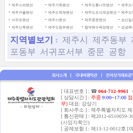
제주스파펜션
제주가족펜션
제주도통나무펜션
제주도
제주커플펜션
제주도독채펜션
제주도조식제공펜션
제주도
서귀포펜션
제주시펜션
제주중문펜션
성산일
제주신축펜션
제주도동부펜션
함덕해수욕장펜션
김녕해
지역별보기
:
제주시
제주동부
포동부
서귀포서부
중문
공항
[ 대표번호 ] :
☎
064-712-9961
[ 상담시간 ] :
주중
9:00~17:00
점
무]
대표: 강상기
[ 회사주소 ] : 제주특별자치도 제
[ 통신판매 ] : 제2012-6510059-
(
사업자확인
)
[ 공제보험 ] : 제13-12-0012호