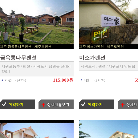
제주 금옥통나무펜션 - 제주도펜션
제주 미소가펜션 - 제주도
▶ 제주 예약센타 ◀
제주 예약센타 ◀
금옥통나무펜션
미소가펜션
서귀포동부 / 펜션 / 서귀포시 남원읍 신례리
서귀포시 / 펜션 / 서귀포시 남원읍
730-1
115,000원
5
25평
(↓
43%
)
8평
(↓
45%
)