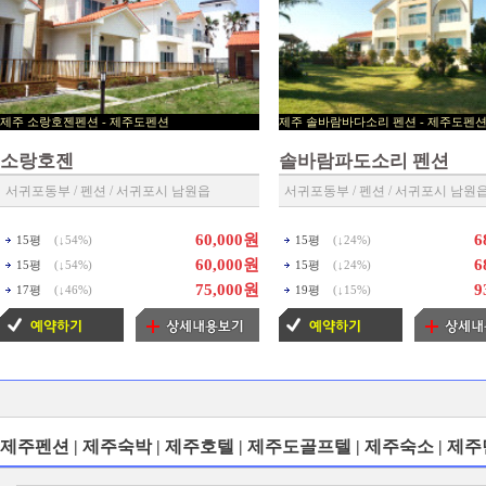
제주 소랑호젠펜션 - 제주도펜션
제주 솔바람바다소리 펜션 - 제
▶ 제주펜션 예약센타 ◀
▶ 제주펜션 예약센타 ◀
소랑호젠
솔바람파도소리 펜션
서귀포동부 / 펜션 / 서귀포시 남원읍
서귀포동부 / 펜션 / 서귀포시 남원
60,000원
6
15평
(↓
54%
)
15평
(↓
24%
)
60,000원
6
15평
(↓
54%
)
15평
(↓
24%
)
75,000원
9
17평
(↓
46%
)
19평
(↓
15%
)
제주펜션 | 제주숙박 | 제주호텔 | 제주도골프텔 | 제주숙소 | 제주