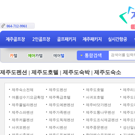
064-712-9961
제주도펜션 | 제주도호텔 | 제주도숙박 | 제주도숙소
제주숙소전체
제주도펜션
제주도호텔
제주리
여름성수기요금확정
제주특급호텔
서귀포호텔
제주도
제주풀빌라펜션
제주도예쁜펜션
제주바닷가펜션
제주도
제주스파펜션
제주가족펜션
제주도통나무펜션
제주도
제주커플펜션
제주도독채펜션
제주도조식제공펜션
제주도
서귀포펜션
제주시펜션
제주중문펜션
성산일