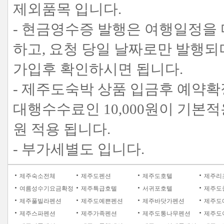
제외품목 입니다.
- 현금영수증 발행은 여행일정을
하고, 요청 당일 날짜로만 발행
가입후 확인하시면 됩니다.
- 제주도숙박 상품 입금후 예약확
대행수수료인 10,000원이 기본적용
원 적용 됩니다.
- 부가세별도 입니다.
제주숙소전체
제주도펜션
제주도호텔
제주리
여름성수기요금확정
제주특급호텔
서귀포호텔
제주도
제주풀빌라펜션
제주도예쁜펜션
제주바닷가펜션
제주도
제주스파펜션
제주가족펜션
제주도통나무펜션
제주도