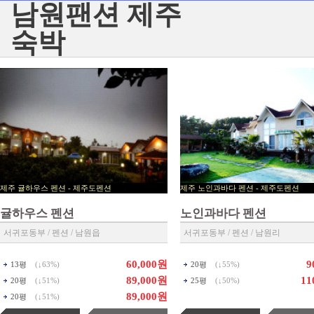
남원팬션 제주
숙박
제주 귤하우스 펜션 - 제주도펜션
제주 노인과바다 펜션 - 제
▶ 제주펜션 예약센타 ◀
▶ 제주펜션 예약센타 ◀
귤하우스 펜션
노인과바다 펜션
서귀포동부 / 펜션 / 남원읍
서귀포동부 / 펜션 / 남원리
60,000원
9
13평
(↓
63%
)
20평
(↓
55%
)
89,000원
11
20평
(↓
51%
)
25평
(↓
50%
)
89,000원
20평
(↓
51%
)