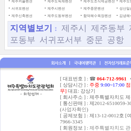
제주커플펜션
제주도독채펜션
제주도조식제공펜션
제주도
서귀포펜션
제주시펜션
제주중문펜션
성산일
제주신축펜션
제주도동부펜션
함덕해수욕장펜션
김녕해
지역별보기
:
제주시
제주동부
포동부
서귀포서부
중문
공항
[ 대표번호 ] :
☎
064-712-9961
[ 상담시간 ] :
주중
9:00~17:00
점
무]
대표: 강상기
[ 회사주소 ] : 제주특별자치도 제
[ 통신판매 ] : 제2012-6510059-
(
사업자확인
)
[ 공제보험 ] : 제13-12-0012호
7966-3345
[ 회원정보 ] :
제주특별자치도 관