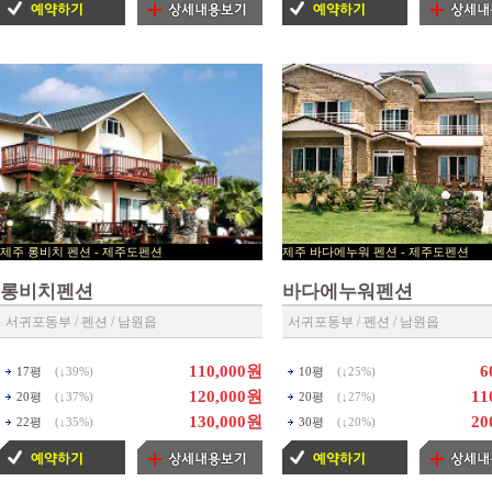
제주 롱비치 펜션 - 제주도펜션
제주 바다에누워 펜션 - 제
▶ 제주펜션 예약센타 ◀
▶ 제주펜션 예약센타 ◀
롱비치펜션
바다에누워펜션
서귀포동부 / 펜션 / 남원읍
서귀포동부 / 펜션 / 남원읍
110,000원
6
17평
(↓
39%
)
10평
(↓
25%
)
120,000원
11
20평
(↓
37%
)
20평
(↓
27%
)
130,000원
20
22평
(↓
35%
)
30평
(↓
20%
)