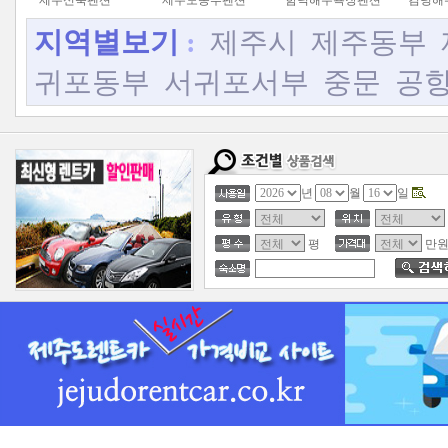
제주신축펜션
제주도동부펜션
함덕해수욕장펜션
김녕해
지역별보기
:
제주시
제주동부
귀포동부
서귀포서부
중문
공
년
월
일
평
만원