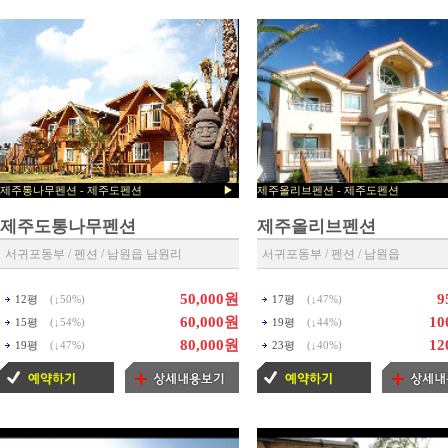
제주통나무펜션 - 제주도펜션 ▶
제주올리브펜션 - 제주도
제주펜션 예약센타 ◀
제주펜션 예약센타 ◀
제주도통나무펜션
제주올리브펜션
서귀포동부 / 펜션 / 남원읍 남원리
서귀포동부 / 펜션 / 남원읍
50,000원
9
12평
(↓
50%
)
17평
(↓
47%
)
60,000원
10
15평
(↓
54%
)
19평
(↓
44%
)
80,000원
12
19평
(↓
47%
)
23평
(↓
40%
)