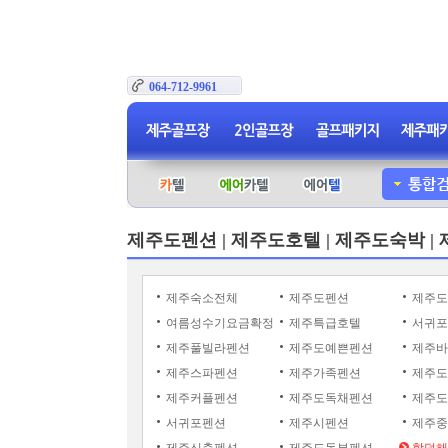
064-712-9961
제주도펜션 | 제주도호텔 | 제주도숙박 |
제주숙소전체
제주도펜션
제주도
여름성수기요금확정
제주특급호텔
서귀포
제주풀빌라펜션
제주도예쁜펜션
제주바
제주스파펜션
제주가족펜션
제주도
제주커플펜션
제주도독채펜션
제주도
서귀포펜션
제주시펜션
제주중