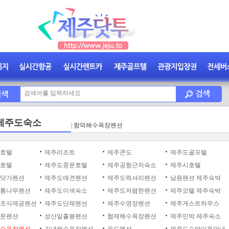
 제주도숙소
|
함덕해수욕장펜션
호텔
제주리조트
제주콘도
제주도골프텔
호텔
제주도중문호텔
제주공항근처숙소
제주시호텔
닷가펜션
제주도애견펜션
제주도럭셔리펜션
남원팬션 제주숙박
통나무펜션
제주도이색숙소
제주도저렴한펜션
제주모텔 제주숙박
조식제공펜션
제주도단체펜션
제주수영장펜션
제주게스트하우스
문펜션
성산일출봉펜션
협재해수욕장펜션
제주민박 제주숙소