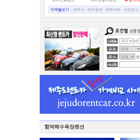
제주신축펜션
제주도동부펜션
함덕해
지역별보기
:
제주시
제주동부
제주서부
서귀포시
년
평
함덕해수욕장펜션