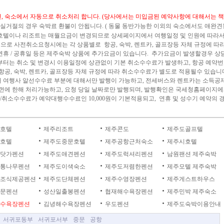
면, 숙소에서 자동으로 취소처리 합니다. (당사에서는 미입금된 예약사항에 대해서는 책
 입실거절의 경우 숙박료 환불이 안됩니다. ( 동물 동반가능한 이외의 숙소에서도 애완
 호텔이나 리조트는 매월요금이 변경되므로 상세페이지에서 여행일정 및 인원에 따라서
 으로 사전취소요청시에는 각 상품별로 항공, 숙박, 렌트카, 골프장등 자체 규정에 따
연휴 / 공휴일 등은 제주숙박 상품에 추가요금이 있습니다. 추가요금이 발생할경우 상
부터는 취소 및 변경시 이용일정에 상관없이 기본 취소수수료가 발생하고, 항공 예약
항공, 숙박, 렌트카, 골프장등 자체 규정에 따라 취소수수료가 별도로 적용될수 있습니
거 여행사 알선수수료 부분에 대해서만 발행이 가능하고, 전세버스와 렌트카는 소득공
청껀에 한해 처리가능하고, 요청 당일 날짜로만 발행되며, 발행확인은 국세청홈페이지
취소수수료가 예약대행수수료인 10,000원이 기본적용되고, 연휴 및 성수기 예약의 경우 
호텔
제주리조트
제주콘도
제주도골프텔
호텔
제주도중문호텔
제주공항근처숙소
제주시호텔
닷가펜션
제주도애견펜션
제주도럭셔리펜션
남원팬션 제주숙박
통나무펜션
제주도이색숙소
제주도저렴한펜션
제주모텔 제주숙박
조식제공펜션
제주도단체펜션
제주수영장펜션
제주게스트하우스
문펜션
성산일출봉펜션
협재해수욕장펜션
제주민박 제주숙소
수욕장펜션
김녕해수욕장펜션
우도펜션
제주도숙박이용안내
서귀포동부
서귀포서부
중문
공항