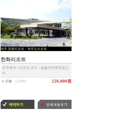
제주 한화리조트 - 제주도리조트
▶ 제주리조트 예약센타 ◀
한화리조트
제주동부 / 리조트,콘도 / 절물자연휴양림근
처
220,000원
25평
(↓
35%
)