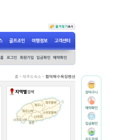
홈
>
제주도숙소
>
함덕해수욕장펜션