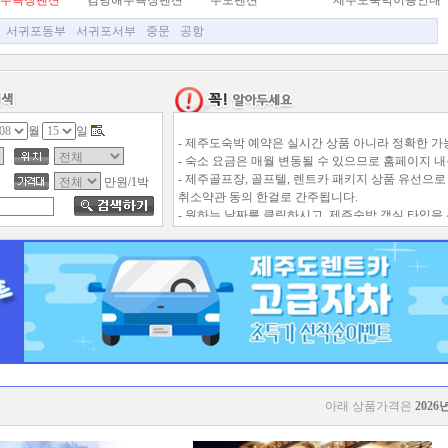
수욕장펜션
김녕해수욕장펜션
우도펜션
제주도숙박이용안내
서귀포동부
서귀포서부
중문
공항
월
일
- 제주도숙박 예약은 실시간 상품 아니라 정확한 
- 숙소 요금은 매월 변동될 수 있으므로 홈페이지 내
- 제주골프장, 골프텔, 렌트카 패키지 상품 유선으로
만원/1박
취소약관 동의 한걸로 간주됩니다.
- 원하는 날짜를 클릭하시고, 제주숙박 객실 타입을
- 제주숙소 변경 및 취소는 평일 업무시간만 가능하고
- 애완동물은 입실가능한 숙소를 제외하고는 동반시
아래 상품가격은
2026