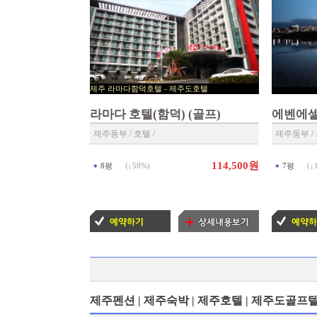
제주 라마다함덕호텔 - 제주도호텔
▶ 제주 예약센타 ◀
라마다 호텔(함덕) (골프)
에벤에셀
제주동부 / 호텔 /
제주동부 /
114,500원
8평
(↓
58%
)
7평
(↓
제주펜션 | 제주숙박 | 제주호텔 | 제주도골프텔 