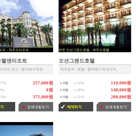
명 리조트 - 제주도리조트
제주 오션그랜드호텔 - 제주도호텔
트 예약센타 ◀
▶ 제주호텔 예약센타 ◀
호텔앤리조트
오션그랜드호텔
 리조트,콘도 / 함덕해수욕장
제주동부 / 호텔 / 함덕해수욕장근처
257,000원
110,000원
27%
)
8평
(↓
24%
)
0원
140,000원
0%
)
8평
(↓
18%
)
375,000원
200,000원
23%
)
0평
(↓
21%
)