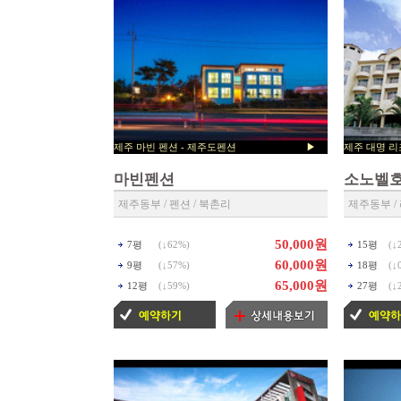
제주 마빈 펜션 - 제주도펜션 ▶
제주 대
제주펜션 예약센타 ◀
▶ 제주리조
마빈펜션
소노벨
제주동부 / 펜션 / 북촌리
제주동부 /
50,000원
7평
(↓
62%
)
15평
(↓
60,000원
9평
(↓
57%
)
18평
(↓
65,000원
12평
(↓
59%
)
27평
(↓