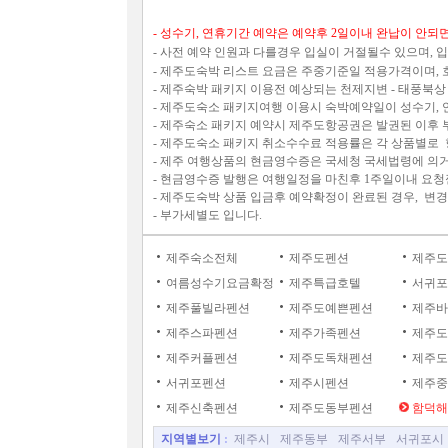
- 성수기, 연휴기간 예약은 예약후 2일이내 완납이 안되
- 사전 예약 인원과 다를경우 입실이 거절될수 있으며,
- 제주도숙박 리스트 요금은 주중기준일 적용가격이며,
- 제주숙박 패키지 이용전 예상되는 천제지변 - 태풍북상
- 제주도숙소 패키지여행 이용시 숙박예약일이 성수기, 
- 제주숙소 패키지 예약시 제주도항공권은 발권된 이후 
- 제주도숙소 패키지 취소수수료 적용률은 각 상품별로 
- 제주 여행상품의 현금영수증은 국세청 국세법령에 의
- 현금영수증 발행은 여행일정을 마친후 1주일이내 요
- 제주도숙박 상품 입금후 예약확정이 완료된 경우, 변경/
- 부가세별도 입니다.
제주숙소전체
제주도펜션
제주도
여름성수기요금확정
제주특급호텔
서귀포
제주풀빌라펜션
제주도예쁜펜션
제주바
제주스파펜션
제주가족펜션
제주도
제주커플펜션
제주도독채펜션
제주도
서귀포펜션
제주시펜션
제주중
제주신축펜션
제주도동부펜션
함덕해
지역별보기
:
제주시
제주동부
제주서부
서귀포시